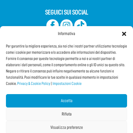
SEGUICI SUI SOCIAL
Informativa
Per garantire la migliore esperienza, sia noi che i nostri partner utilizziamo tecnologie
come i cookie per memorizzare e/o accedere alle informazioni del dispositivo.
Fornire il consenso per queste tecnologie permette a noi e ai nostri partner di
elaborare i dati personali, come il comportamento online o gli ID unici su questo sito.
Iscriviti alla Newsletter
Negare o ritirare il consenso può influire negativamente su alcune funzioni e
funzionalità. Puoi modificare le tue scelte in qualsiasi momento in impostazioni
Cookie.
Privacy & Cookie Policy
|
Impostazioni Cookie
CONDIVIDI QUESTA PAGINA!
Facebook
WhatsApp
Email
Accetta
Rifiuta
Visualizza preferenze
Copyright © 2026 Internet Festival 2026 |
Credits
La Jetée
|
Privacy & Cookie Policy
|