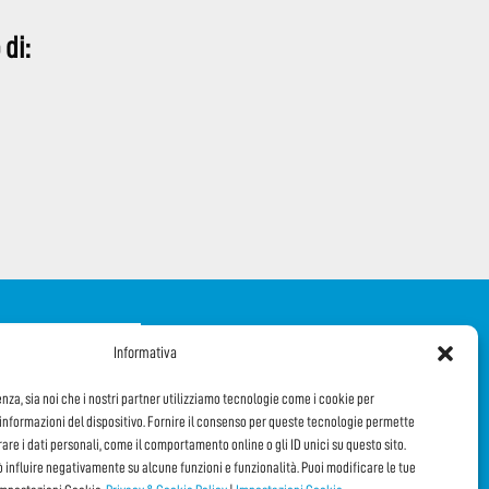
 di:
iti alla Newsletter
Informativa
enza, sia noi che i nostri partner utilizziamo tecnologie come i cookie per
DI QUESTA PAGINA!
nformazioni del dispositivo. Fornire il consenso per queste tecnologie permette
orare i dati personali, come il comportamento online o gli ID unici su questo sito.
ò influire negativamente su alcune funzioni e funzionalità. Puoi modificare le tue
Facebook
WhatsApp
Email