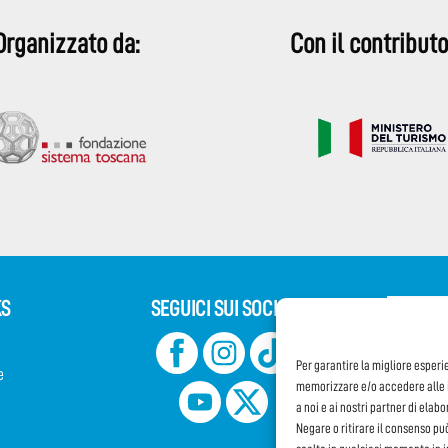
Organizzato da:
Con il contributo
KS
SEGUICI SUI SOCIAL
Iscriv
Per garantire la migliore esperi
e
CONDIVI
memorizzare e/o accedere alle i
a noi e ai nostri partner di elab
Negare o ritirare il consenso pu