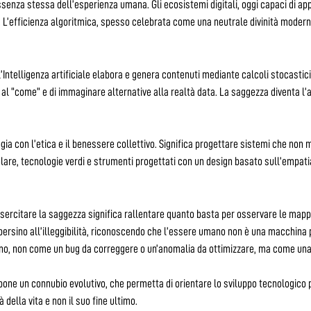
ssenza stessa dell’esperienza umana. Gli ecosistemi digitali, oggi capaci di ap
fficienza algoritmica, spesso celebrata come una neutrale divinità moderna, r
ntelligenza artificiale elabora e genera contenuti mediante calcoli stocastici
al “come” e di immaginare alternative alla realtà data. La saggezza diventa l’ar
a con l’etica e il benessere collettivo. Significa progettare sistemi che non mir
lare, tecnologie verdi e strumenti progettati con un design basato sull’empati
Esercitare la saggezza significa rallentare quanto basta per osservare le mappe 
e persino all’illeggibilità, riconoscendo che l’essere umano non è una macchina 
no, non come un bug da correggere o un’anomalia da ottimizzare, ma come una
e un connubio evolutivo, che permetta di orientare lo sviluppo tecnologico p
della vita e non il suo fine ultimo.