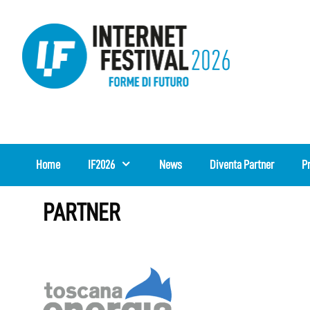
Vai
al
contenuto
Home
IF2026
News
Diventa Partner
P
PARTNER