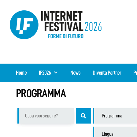
Vai
al
contenuto
Home
IF2026
News
Diventa Partner
P
PROGRAMMA