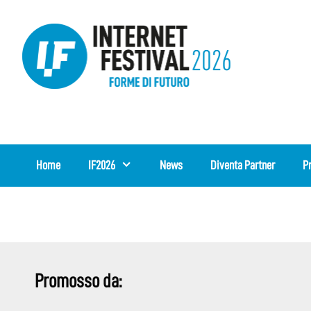
Vai
al
contenuto
Home
IF2026
News
Diventa Partner
P
Promosso da: