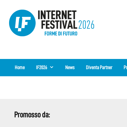
Vai
al
contenuto
Home
IF2026
News
Diventa Partner
P
Promosso da: