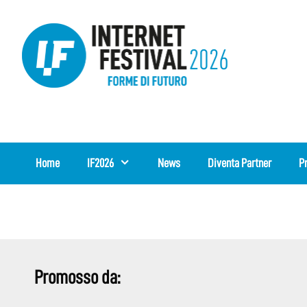
Vai
al
contenuto
Home
IF2026
News
Diventa Partner
P
Promosso da: