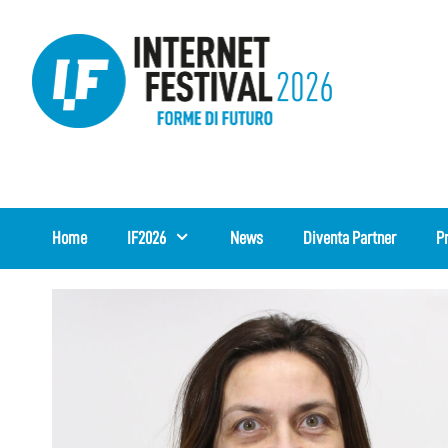
Vai
al
contenuto
Home
IF2026
News
Diventa Partner
P