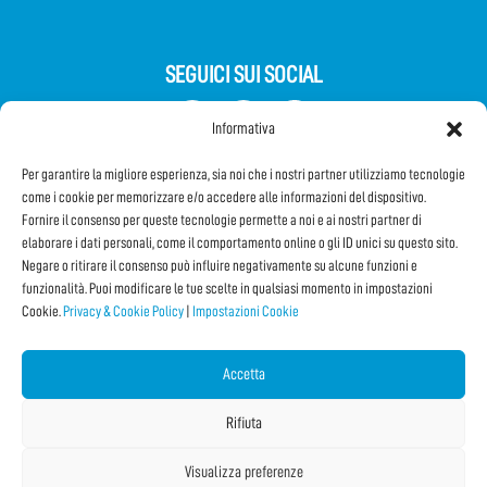
SEGUICI SUI SOCIAL
Informativa
Per garantire la migliore esperienza, sia noi che i nostri partner utilizziamo tecnologie
come i cookie per memorizzare e/o accedere alle informazioni del dispositivo.
Fornire il consenso per queste tecnologie permette a noi e ai nostri partner di
elaborare i dati personali, come il comportamento online o gli ID unici su questo sito.
Negare o ritirare il consenso può influire negativamente su alcune funzioni e
Iscriviti alla Newsletter
funzionalità. Puoi modificare le tue scelte in qualsiasi momento in impostazioni
Cookie.
Privacy & Cookie Policy
|
Impostazioni Cookie
CONDIVIDI QUESTA PAGINA!
Accetta
Facebook
WhatsApp
Email
Rifiuta
Visualizza preferenze
Copyright © 2026 Internet Festival 2026 |
Credits
La Jetée
|
Privacy & Cookie Policy
|