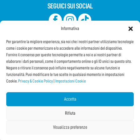
SEGUICI SUI SOCIAL
Informativa
Per garantire la migliore esperienza, sia noi che i nostri partner utilizziamo tecnologie
come i cookie per memorizzare e/o accedere alle informazioni del dispositivo.
Fornire il consenso per queste tecnologie permette a noi e ai nostri partner di
elaborare i dati personali, come il comportamento online o gli ID unici su questo sito.
Iscriviti alla Newsletter
Negare o ritirare il consenso può influire negativamente su alcune funzioni e
funzionalità. Puoi modificare le tue scelte in qualsiasi momento in impostazioni
Cookie.
Privacy & Cookie Policy
|
Impostazioni Cookie
CONDIVIDI QUESTA PAGINA!
Facebook
WhatsApp
Email
Accetta
Rifiuta
Visualizza preferenze
Copyright © 2026 Internet Festival 2026 |
Credits
La Jetée
|
Privacy & Cookie Policy
|
Impostazioni Cookie
|
Sitemap
|
| Online:
4