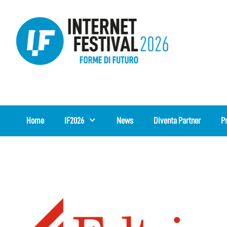
Vai
al
contenuto
Home
IF2026
News
Diventa Partner
P