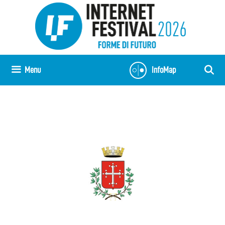
Vai
al
contenuto
Menu
InfoMap