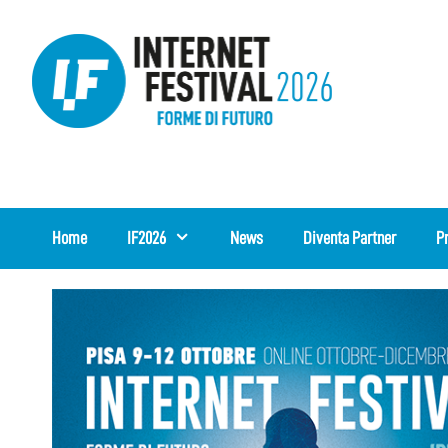
Vai
al
contenuto
Home
IF2026
News
Diventa Partner
P