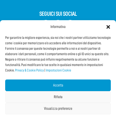
SEGUICI SUI SOCIAL
Informativa
Per garantire la migliore esperienza, sia noi che i nostri partner utilizziamo tecnologie
come i cookie per memorizzare e/o accedere alle informazioni del dispositivo.
Fornire il consenso per queste tecnologie permette a noi e ai nostri partner di
elaborare i dati personali, come il comportamento online o gli ID unici su questo sito.
Negare o ritirare il consenso può influire negativamente su alcune funzioni e
Iscriviti alla Newsletter
funzionalità. Puoi modificare le tue scelte in qualsiasi momento in impostazioni
Cookie.
Privacy & Cookie Policy
|
Impostazioni Cookie
CONDIVIDI QUESTA PAGINA!
Accetta
Facebook
WhatsApp
Email
Rifiuta
Visualizza preferenze
Copyright © 2026 Internet Festival 2026 |
Credits
La Jetée
|
Privacy & Cookie Policy
|
Impostazioni Cookie
|
Sitemap
|
| Online:
11