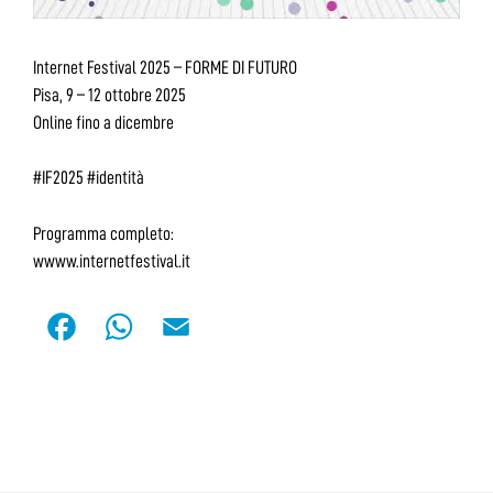
Internet Festival 2025 – FORME DI FUTURO
Pisa, 9 – 12 ottobre 2025
Online fino a dicembre
#IF2025 #identità
Programma completo:
wwww.internetfestival.it
F
W
E
a
h
m
c
a
a
e
t
i
b
s
l