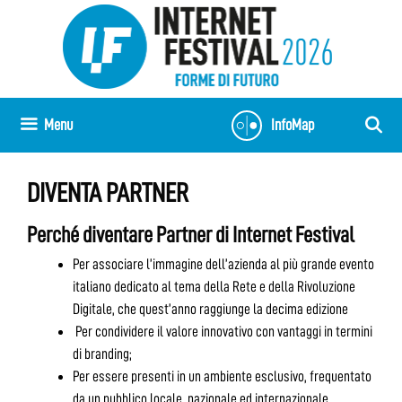
Vai
al
contenuto
Menu
InfoMap
DIVENTA PARTNER
Perché diventare Partner di Internet Festival
Per associare l’immagine dell’azienda al più grande evento
italiano dedicato al tema della Rete e della Rivoluzione
Digitale, che quest’anno raggiunge la decima edizione
Per condividere il valore innovativo con vantaggi in termini
di branding;
Per essere presenti in un ambiente esclusivo, frequentato
da un pubblico locale, nazionale ed internazionale,