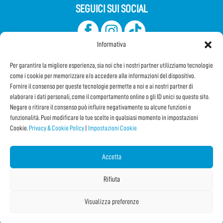
SEGUICI SUI SOCIAL
Informativa
Per garantire la migliore esperienza, sia noi che i nostri partner utilizziamo tecnologie
come i cookie per memorizzare e/o accedere alle informazioni del dispositivo.
Fornire il consenso per queste tecnologie permette a noi e ai nostri partner di
elaborare i dati personali, come il comportamento online o gli ID unici su questo sito.
Iscriviti alla Newsletter
Negare o ritirare il consenso può influire negativamente su alcune funzioni e
funzionalità. Puoi modificare le tue scelte in qualsiasi momento in impostazioni
Cookie.
Privacy & Cookie Policy
|
Impostazioni Cookie
CONDIVIDI QUESTA PAGINA!
Facebook
WhatsApp
Email
Accetta
Rifiuta
Visualizza preferenze
Copyright © 2026 Internet Festival 2026 |
Credits
La Jetée
|
Privacy & Cookie Policy
|
Impostazioni Cookie
|
Sitemap
|
| Online:
9