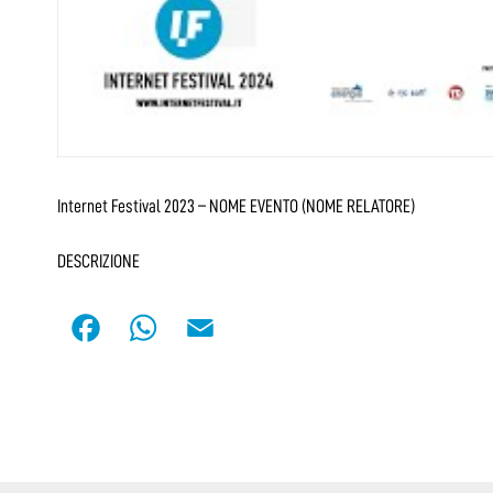
Internet Festival 2023 – NOME EVENTO (NOME RELATORE)
DESCRIZIONE
F
W
E
a
h
m
c
a
a
e
t
i
b
s
l