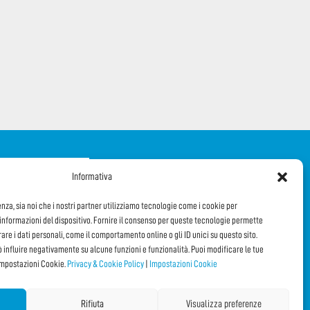
iti alla Newsletter
Informativa
enza, sia noi che i nostri partner utilizziamo tecnologie come i cookie per
DI QUESTA PAGINA!
nformazioni del dispositivo. Fornire il consenso per queste tecnologie permette
orare i dati personali, come il comportamento online o gli ID unici su questo sito.
Facebook
WhatsApp
Email
ò influire negativamente su alcune funzioni e funzionalità. Puoi modificare le tue
impostazioni Cookie.
Privacy & Cookie Policy
|
Impostazioni Cookie
Rifiuta
Visualizza preferenze