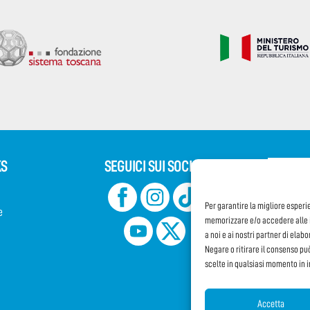
KS
SEGUICI SUI SOCIAL
Iscriv
Per garantire la migliore esperi
e
CONDIVI
memorizzare e/o accedere alle i
a noi e ai nostri partner di elab
Negare o ritirare il consenso pu
scelte in qualsiasi momento in 
Accetta