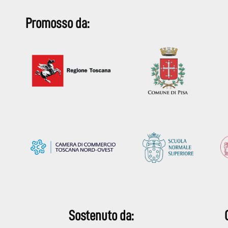
o
A
Promosso da:
o
p
k
p
Sostenuto da: