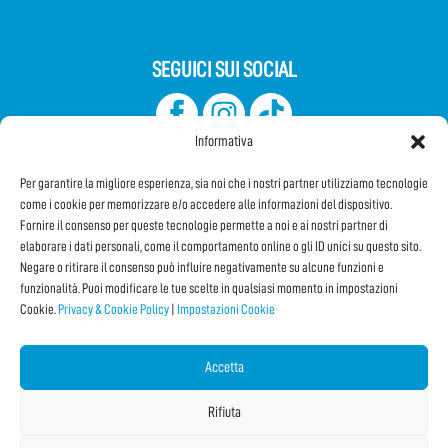
SEGUICI SUI SOCIAL
Informativa
Per garantire la migliore esperienza, sia noi che i nostri partner utilizziamo tecnologie
come i cookie per memorizzare e/o accedere alle informazioni del dispositivo.
Fornire il consenso per queste tecnologie permette a noi e ai nostri partner di
elaborare i dati personali, come il comportamento online o gli ID unici su questo sito.
Iscriviti alla Newsletter
Negare o ritirare il consenso può influire negativamente su alcune funzioni e
funzionalità. Puoi modificare le tue scelte in qualsiasi momento in impostazioni
Cookie.
Privacy & Cookie Policy
|
Impostazioni Cookie
CONDIVIDI QUESTA PAGINA!
Facebook
WhatsApp
Email
Accetta
Rifiuta