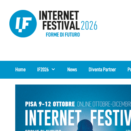
Vai
al
contenuto
Home
IF2026
News
Diventa Partner
P