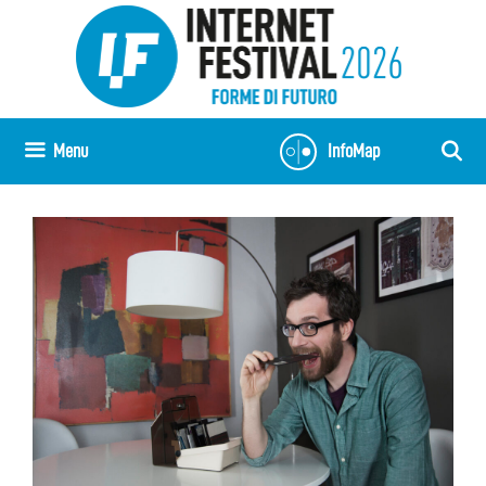
Vai
al
contenuto
Menu
InfoMap