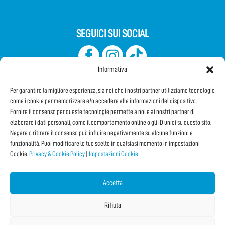
SEGUICI SUI SOCIAL
Informativa
Per garantire la migliore esperienza, sia noi che i nostri partner utilizziamo tecnologie
come i cookie per memorizzare e/o accedere alle informazioni del dispositivo.
Fornire il consenso per queste tecnologie permette a noi e ai nostri partner di
elaborare i dati personali, come il comportamento online o gli ID unici su questo sito.
Iscriviti alla Newsletter
Negare o ritirare il consenso può influire negativamente su alcune funzioni e
funzionalità. Puoi modificare le tue scelte in qualsiasi momento in impostazioni
Cookie.
Privacy & Cookie Policy
|
Impostazioni Cookie
CONDIVIDI QUESTA PAGINA!
Facebook
WhatsApp
Email
Accetta
Rifiuta