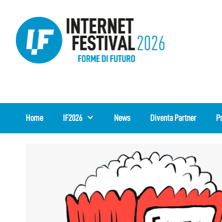
Vai
al
contenuto
Home
IF2026
News
Diventa Partner
P