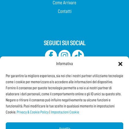
Come Arrivare
Contatti
SEGUICI SUI SOCIAL
Informativa
Per garantire la migliore esperienza, sia noi che i nostri partner utilizziamo tecnologie
come i cookie per memorizzare e/o accedere alle informazioni del dispositivo.
Fornire il consenso per queste tecnologie permette a noi e ai nostri partner di
elaborare i dati personali, come il comportamento online o gli ID unici su questo sito.
Iscriviti alla Newsletter
Negare o ritirare il consenso può influire negativamente su alcune funzioni e
funzionalità. Puoi modificare le tue scelte in qualsiasi momento in impostazioni
Cookie.
Privacy & Cookie Policy
|
Impostazioni Cookie
CONDIVIDI QUESTA PAGINA!
Facebook
WhatsApp
Email
Accetta