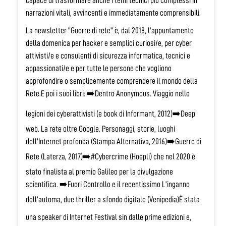
capace di trasformare anche i temi tecnici più complessi in
narrazioni vitali, avvincenti e immediatamente comprensibili.
La newsletter "Guerre di rete" è, dal 2018, l'appuntamento
della domenica per hacker e semplici curiosi/e, per cyber
attivisti/e e consulenti di sicurezza informatica, tecnici e
appassionati/e e per tutte le persone che vogliono
approfondire o semplicemente comprendere il mondo della
Rete.
E poi i suoi libri:
➡️Dentro Anonymous. Viaggio nelle
legioni dei cyberattivisti (e book di Informant, 2012)
➡️Deep
web. La rete oltre Google. Personaggi, storie, luoghi
dell'Internet profonda (Stampa Alternativa, 2016)
➡️Guerre di
Rete (Laterza, 2017)
➡️#Cybercrime (Hoepli) che nel 2020 è
stato finalista al premio Galileo per la divulgazione
scientifica.
➡️Fuori Controllo e il recentissimo L'inganno
dell'automa, due thriller a sfondo digitale (Venipedia)
È stata
una speaker di Internet Festival sin dalle prime edizioni e,