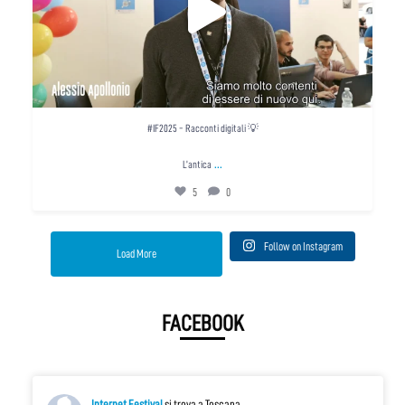
#IF2025 - Racconti digitali 💡
...
L’antica
5
0
Follow on Instagram
Load More
FACEBOOK
Internet Festival
si trova a Toscana.