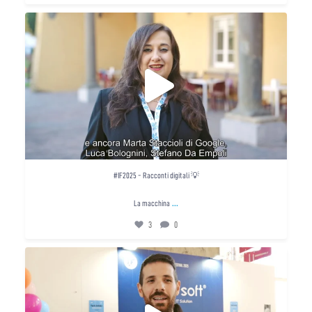
#IF2025 - Racconti digitali 💡
La macchina
...
3
0
#IF2025 - Racconti digitali 💡
...
La macchina
3
0
#IF2025 - Racconti digitali 💡
L’antica
...
5
0