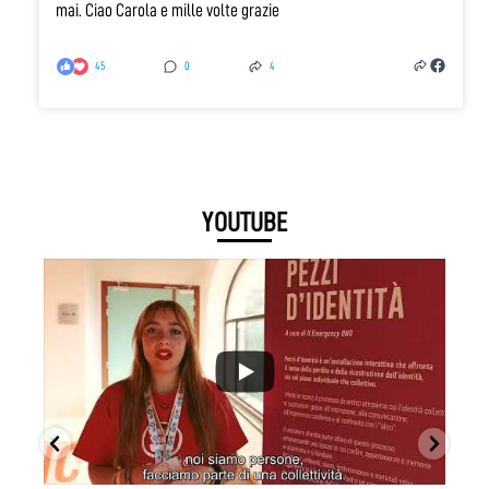
mai.
Ciao Carola e mille volte grazie
45
0
4
YOUTUBE
...
0
0
0
0