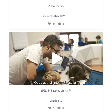
📌 Save the date
...
Internet Festival 2026 |
37
0
#IF2025 - Racconti digitali 💡
Un primo
...
5
0
#IF2025 - Racconti digitali 💡
...
Un primo
5
0