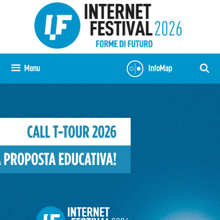
Vai
al
contenuto
Menu
InfoMap